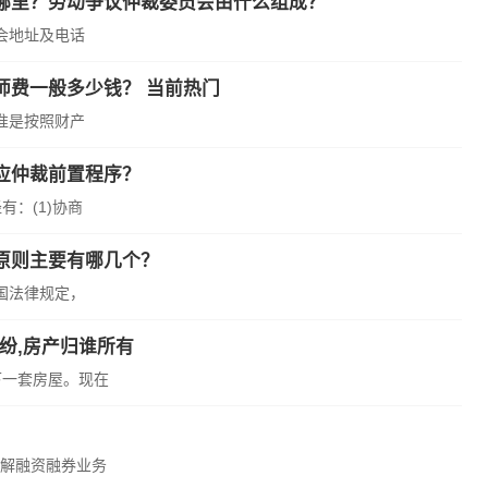
哪里？劳动争议仲裁委员会由什么组成？
会地址及电话
师费一般多少钱？ 当前热门
准是按照财产
应仲裁前置程序？
：(1)协商
原则主要有哪几个？
国法律规定，
纷,房产归谁所有
下一套房屋。现在
解融资融券业务