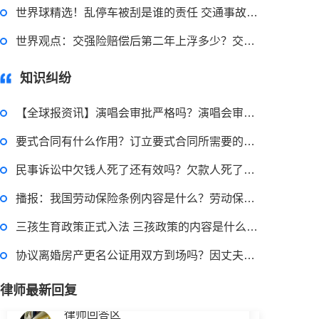
2023-03-29 16:54:32
世界球精选！乱停车被刮是谁的责任 交通事故理赔需要哪些材料？
律师回答区
世界观点：交强险赔偿后第二年上浮多少？交强险保险公司赔付后能否追偿？
知识纠纷
小额贷款如何贷？小额贷款不还最终有什么后果？工行个人小额贷款的条件是什么？
【全球报资讯】演唱会审批严格吗？演唱会审批大概要多久？
2023-03-29 16:54:32
要式合同有什么作用？订立要式合同所需要的条件
律师回答区
民事诉讼中欠钱人死了还有效吗？欠款人死了起诉状怎么写？
播报：我国劳动保险条例内容是什么？劳动保险需在多少天内购买？
贷款需要什么条件？贷款买车与全款的区别是什么？贷款买车手续费一般是多少？
三孩生育政策正式入法 三孩政策的内容是什么？积极响应三孩政策内容是什么？
协议离婚房产更名公证用双方到场吗？因丈夫出轨分居后与他人同居还能获得损害赔偿吗？-当前观点
2023-03-29 16:54:32
律师回答区
律师最新回复