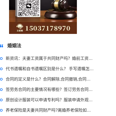
2023-03-29 16:54:32
15037178970
律师回答区
婚姻法
申请无抵押贷款的方式有哪些？北京企业无抵押贷款如何申请？
新资讯：夫妻工资属于共同财产吗？婚前工资属于夫妻共同财产吗？
代书遗嘱和自书遗嘱区别是什么？ 手写遗嘱怎么写法律才有效？
2023-03-29 16:54:32
合同的定义是什么？合同解除,合同撤销,合同无效的区别有哪些？
律师回答区
签劳务合同的主要情况有哪些？签订劳务合同需要注意的事项|环球讯息
原创设计服装可以申请专利吗？服装申请外观专利有用吗？_今日快看
小额担保贷款有什么用途？哪些项目属于微利项目？什么是小额担保贷款？
养老保险是夫妻共同财产吗?离婚养老保险如何分割?