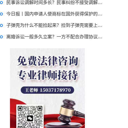
民事诉讼调解时间多长？民事纠纷不接受调解怎么办？-今日热搜
今日报丨国内申请人使商标在国外获得保护的途径有哪些？海外商标注册有哪点好处？
子弹壳为什么不能捡起来？捡到子弹壳需要上交吗？ 世界速递
离婚诉讼一般多久立案？一方不配合办理协议离婚怎么办理？_最资讯