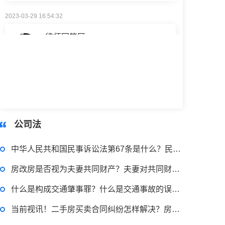
律师回答区
小额贷款如何贷？小额贷款不还最终有什么后果？工行个人小额贷款的条件是什么？
2023-03-29 16:54:32
律师回答区
公司法
贷款需要什么条件？贷款买车与全款的区别是什么？贷款买车手续费一般是多少？
中华人民共和国民事诉讼法第67条是什么？民诉法260条加倍是指几倍？
房改房是否视为夫妻共同财产？夫妻对共同财产，有平等的处理权吗？
什么是构成交通肇事罪？什么是交通事故的误工费？_通讯
当前视讯！二手房买卖合同纠纷怎样解决？房东不配合过户怎么办？