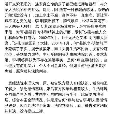
活开支紧吧吧的，连安身立命的房子都已经抵押给银行，与介
绍人所说的相去甚远。对此，阿-燕有一种被骗的感觉，原来的
开朗活泼没有了，加上水土不服，身体不好一直生病。更让阿-
燕不堪忍受的是，李-明素质低下，脾气暴躁，经常喝酒闹事，
三天两头无故打、骂飞-燕;道德还极其败坏，经常采取卑劣的
手段，对阿-燕进行肉体和精神上的折磨，限制飞-燕与他人交
往和向家里打电话。2002年9月，由于无法忍受李-明的非人折
磨，飞-燕借故回到了大陆。2004年1月，何*燕以李-明婚前严
重隐瞒了事实，属于被骗婚，而且夫妻生活不协调，没有经济
地位，受到暴力虐待、生活受限制等为由向法院起诉，要求离
婚。李-明答辩认为不存在骗婚事实，是何*燕自愿结婚的，自
己也没有使用暴力，个人不同意离婚。但如果何*燕坚决要求
离婚，愿意服从法院判决。
案经法院审理认为，原、被告双方经人介绍认识，婚前相互
了解少，缺乏感情基础，婚后双方因年龄相差较大、生活环境
不同而产生矛盾，共同生活的时间只有半年，此后便两地分
居。综合本案全部情况，认定原告何*燕与被告李-明夫妻感情
已破裂，因而判决准予离婚。法院判决后，原、被告双方均服
从判决，没有提出上诉。