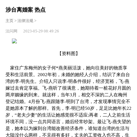
涉台离婚案 热点
主页
>
法律法规
>
法问网 2023-05-29 08:49:26
【资料图】
家住广东梅州的女子何*燕美丽活泼，她向往美好的物质享
受和生活前景。2002年初，未婚的她经人介绍，结识了来自台
湾的李-明先生。介绍人只说李-明条件很好，经济宽裕，飞-燕
嫁过去肯定享福。飞-燕听了很满意，她期待着一桩花好月圆的
两岸姻缘的到来。就这样，当年3月，相交不深的二人在梅州
登记结婚。4月份飞-燕跟随李-明到了台湾，才发现事情完全不
是她原本了解的那样。首先，李-明已经50岁，足足比她年长22
岁，“老夫少妻”的生活让她感觉很不适应;再者，二人之前生活
环境不同，没一点共同语言，婚后经常吵架。最让飞-燕失望的
是，她本以为嫁到台湾能改善经济条件，谁知道台湾的生活与
大陆没什么两样，不见得有多好，丈夫的工资收入也不高，生